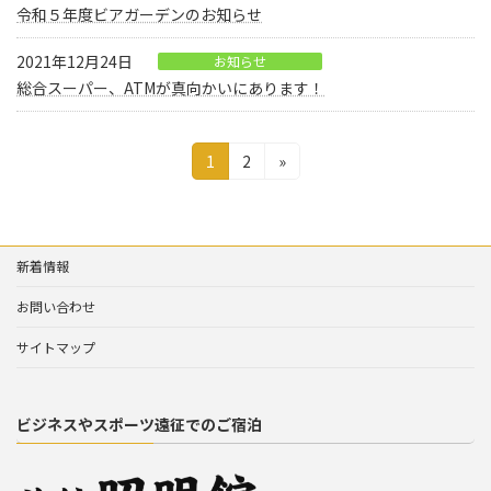
令和５年度ビアガーデンのお知らせ
2021年12月24日
お知らせ
総合スーパー、ATMが真向かいにあります！
投
固
固
1
2
»
定
定
稿
ペ
ペ
の
ー
ー
ジ
ジ
ペ
新着情報
ー
お問い合わせ
ジ
サイトマップ
送
り
ビジネスやスポーツ遠征でのご宿泊