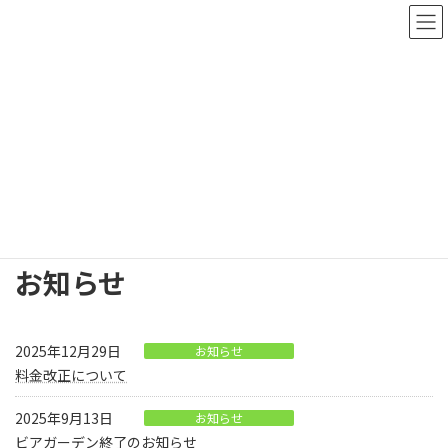
コ
ナ
ン
ビ
テ
ゲ
ン
ー
ツ
シ
へ
ョ
新着情報
ス
ン
キ
に
ッ
移
プ
動
HOME
新着情報
お知らせ
お知らせ
2025年12月29日
お知らせ
料金改正について
2025年9月13日
お知らせ
ビアガーデン終了のお知らせ